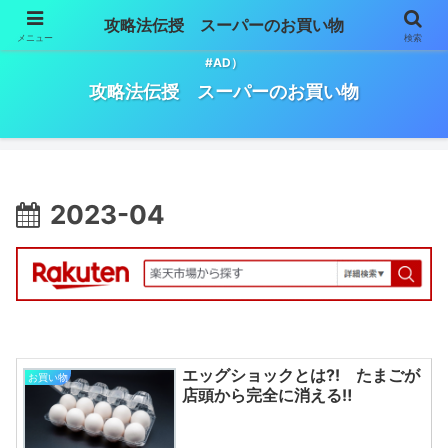
攻略法伝授 スーパーのお買い物
メニュー
検索
スーパーマーケットでのお買い物必勝法。（※記事には広告が含まれます。
#AD）
攻略法伝授 スーパーのお買い物
2023-04
エッグショックとは⁈ たまごが
お買い物
店頭から完全に消える‼