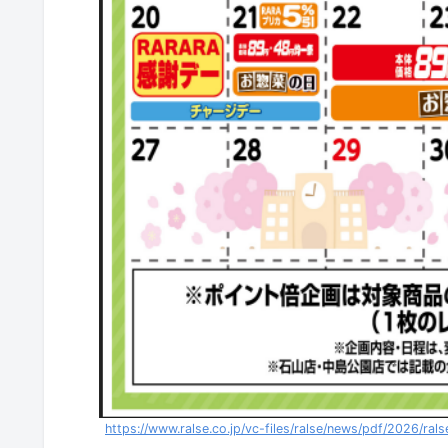
https://www.ralse.co.jp/vc-files/ralse/news/pdf/2026/r