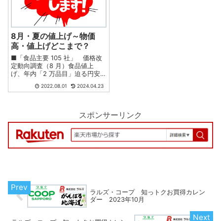
8月・夏の値上げ～物価
高・値上げどこまで？
■「食品主要 105 社」 価格改
定動向調査（8 月）食品値上
げ、年内「2 万品目」迫る円安
影響で記録的「値上げの秋」に
2022.08.01
2024.04.23
～ 8 月は 2400 品目、10 月には
年内最多の 6000 品目超で値上
げ ～値上げへの「躊躇」、年初
に比べて低下 ...
スポンサーリンク
ラルズ・コープ 知っトクお買得カレン
ダー 2023年10月