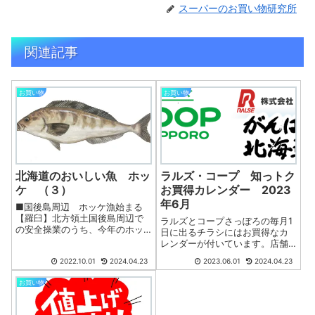
スーパーのお買い物研究所
関連記事
お買い物
お買い物
北海道のおいしい魚 ホッ
ラルズ・コープ 知っトク
ケ （３）
お買得カレンダー 2023
年6月
■国後島周辺 ホッケ漁始まる
【羅臼】北方領土国後島周辺で
ラルズとコープさっぽろの毎月1
の安全操業のうち、今年のホッ
日に出るチラシにはお買得なカ
ケ刺し網漁が30日に始まった。
レンダーが付いています。店舗
初日は羅臼漁協（根室管内羅臼
掲示板に貼ってあったり、コピ
2022.10.01
2024.04.23
2023.06.01
2024.04.23
町）所属の９隻が羅臼漁港から
ーを配布していることもあるよ
出漁し、同日朝から午後にかけ
うですが、ぜひ、このページも
お買い物
て水揚げした。ロシア国境警備
お気に入り登録（ブックマー
局が船内に乗り...
ク）してご利用ください。■６
月のラルズ知っト...