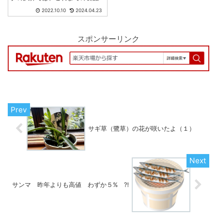
値上げによって少なくも1世帯当
2022.10.10
2024.04.23
たり年間7万円の負担増となるな
ど、家計への影響が深刻化しつ
つある。こうしたなか、足元で
は、政府による輸入小麦価格の
スポンサーリンク
据え置...
サギ草（鷺草）の花が咲いたよ（１）
サンマ 昨年よりも高値 わずか５% ⁈