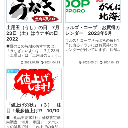
土用丑（うし）の日 7月
ラルズ・コープ お買得カ
23日（土）はウナギの日
レンダー 2023年5月
2022
ラルズとコープさっぽろの毎月1
日に出るチラシにはお買得なカ
■夏のこの時期のおすすめは、
レンダーが付いています。店舗
「うなぎ」いよいよ、７月23日
掲示板に貼ってあったり、コピ
（土曜日）は「土用丑の日」う
ーを配布していることもあるよ
なぎの日です。お店に行くとわ
2022.07.19
2024.04.23
2023.05.01
2024.04.23
うですが、ぜひ、このページも
かりますよね、スーパーマーケ
お気に入り登録（ブックマー
ット各社は、多くのポップ・大
お買い物
ク）してご利用ください。■5月
型ののれん・のぼりなどの販促
のラルズ知っト...
物を最大演出して土用丑の日を
アピールしてま...
「値上げの秋」（３） 注
目！最多値上げ⁈ 10/10
■「食品主要105社」価格改定動
向調査（10月）帝国データバン
クの試算では、これまでの食品