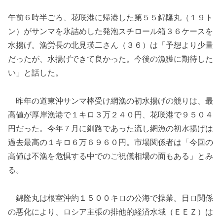
午前６時半ごろ、花咲港に帰港した第５５錦隆丸（１９ト
ン）がサンマを氷詰めした発泡スチロール箱３６ケースを
水揚げ。漁労長の北見瑛二さん（３６）は「予想より少量
だったが、水揚げできて良かった。今後の漁獲に期待した
い」と話した。
昨年の道東沖サンマ棒受け網漁の初水揚げの競りは、最
高値が厚岸漁港で１キロ３万２４０円、花咲港で９５０４
円だった。今年７月に釧路であった流し網漁の初水揚げは
過去最高の１キロ６万６９６０円。市場関係者は「今回の
高値は不漁を危惧する中でのご祝儀相場の面もある」とみ
る。
錦隆丸は根室沖約１５００キロの公海で操業。日ロ関係
の悪化により、ロシア主張の排他的経済水域（ＥＥＺ）は