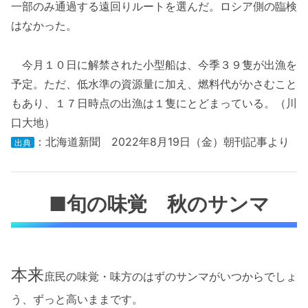
一部のみ通過する遠回りルートを選んだ。ロシア側の臨検
はなかった。
今月１０日に解禁された小型船は、今季３９隻が出漁を
予定。ただ、低水準の資源量に加え、燃料代がかさむこと
もあり、１７日時点の出漁は１隻にとどまっている。（川
口大地）
：北海道新聞 2022年8月19日（金）朝刊記事より
出典
■旬の味覚 秋のサンマ
本来
庶民の味覚・味方のはずのサンマがいつからでしょ
う、ずっと高いままです。