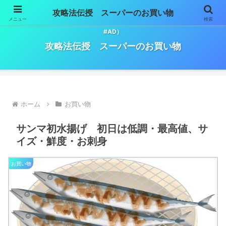
攻略法伝授 スーパーのお買い物
メニュー
検索
スーパーマーケットでのお買い物必勝法。（※記事には広告が含まれます。
#AD）
攻略法伝授 スーパーのお買い物
ホーム
お買い物
サンマ初水揚げ 初日は低調・最高値、サ
イズ・鮮度・お刺身
お買い物