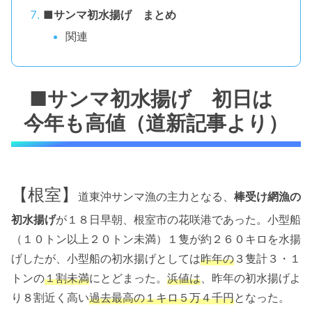
■サンマ初水揚げ まとめ
関連
■サンマ初水揚げ 初日は
今年も高値（道新記事より）
【根室】
道東沖サンマ漁の主力となる、
棒受け網漁の
初水揚げ
が１８日早朝、根室市の花咲港であった。小型船
（１０トン以上２０トン未満）１隻が約２６０キロを水揚
げしたが、小型船の初水揚げとしては
昨年の
３隻計３・１
トンの
１割未満
にとどまった。
浜値は
、昨年の初水揚げよ
り８割近く高い
過去最高の１キロ５万４千円
となった。