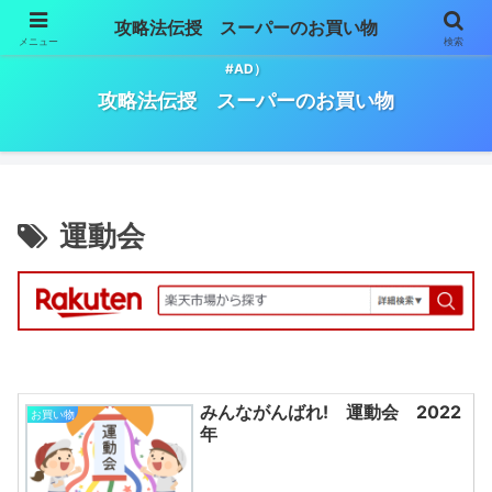
攻略法伝授 スーパーのお買い物
メニュー
検索
スーパーマーケットでのお買い物必勝法。（※記事には広告が含まれます。
#AD）
攻略法伝授 スーパーのお買い物
運動会
みんながんばれ! 運動会 2022
お買い物
年