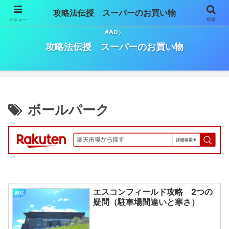
攻略法伝授 スーパーのお買い物
メニュー
検索
スーパーマーケットでのお買い物必勝法。（※記事には広告が含まれます。
#AD）
攻略法伝授 スーパーのお買い物
ボールパーク
エスコンフィールド攻略 2つの
趣味
疑問（駐車場間違いと寒さ）